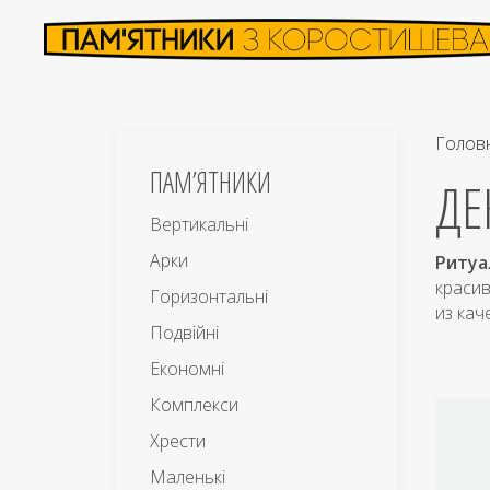
Голов
ПАМ’ЯТНИКИ
ДЕ
Вертикальні
Арки
Ритуа
краси
Горизонтальні
из ка
Подвійні
Економні
Комплекси
Хрести
Маленькі