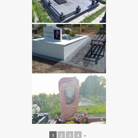
1
2
3
4
►