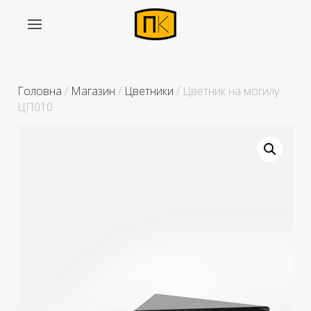
Головна
/
Магазин
/
Цветники
/ Цветник на могилу
ЦП010