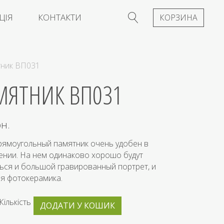
ЦІЯ
КОНТАКТИ
КОРЗИНА
тник ВП031
МЯТНИК ВП031
рн.
рямоугольный памятник очень удобен в
нии. На нем одинаково хорошо будут
ься и большой гравированный портрет, и
я фотокерамика.
Кількість
ДОДАТИ У КОШИК