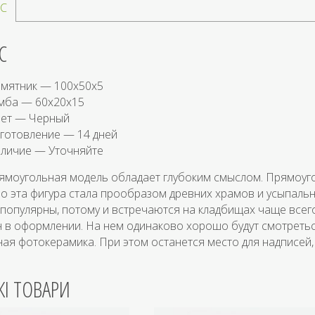
С
С
мятник — 100х50х5
мба — 60х20х15
ет — Черный
готовление — 14 дней
личие — Уточняйте
рямоугольная модель обладает глубоким смыслом. Прямоуг
 эта фигура стала прообразом древних храмов и усыпальн
популярны, потому и встречаются на кладбищах чаще всег
 в оформлении. На нем одинаково хорошо будут смотретьс
ая фотокерамика. При этом останется место для надписей,
ЖІ ТОВАРИ