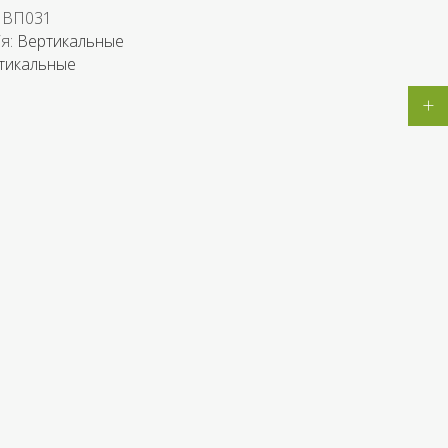
:
ВП031
ія:
Вертикальные
тикальные