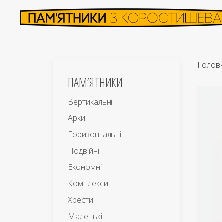
Голов
ПАМ’ЯТНИКИ
Вертикальні
Арки
Горизонтальні
Подвійні
Економні
Комплекси
Хрести
Маленькі