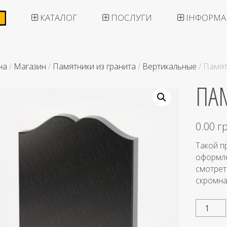
КАТАЛОГ
ПОСЛУГИ
ІНФОРМА
на
/
Магазин
/
Памятники из гранита
/
Вертикальные
/ Памя
ПА
0.00
г
Такой п
оформле
смотрет
скромна