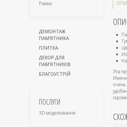
ОПИ
Рамки
ОПИ
ДЕМОНТАЖ
Па
ПАМ’ЯТНИКА
Ту
Цв
ПЛИТКА
Из
ДЕКОР ДЛЯ
На
ПАМ’ЯТНИКІВ
Эта п
БЛАГОУСТРІЙ
Именно
очень 
удобен
скромн
ПОСЛУГИ
3D моделювання
СХО