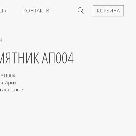
ЦІЯ
КОНТАКТИ
КОРЗИНА
4
МЯТНИК АП004
:
АП004
ія:
Арки
тикальные