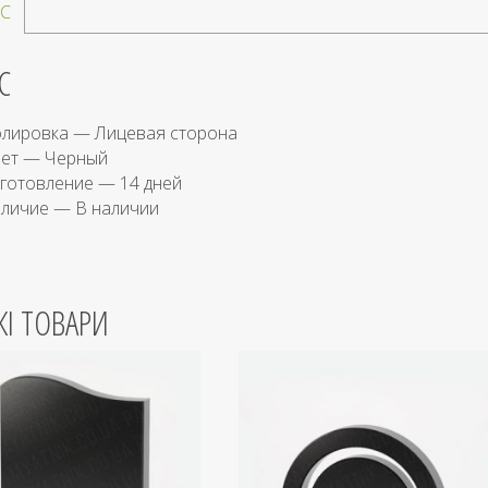
С
С
лировка — Лицевая сторона
ет — Черный
готовление — 14 дней
личие — В наличии
ЖІ ТОВАРИ