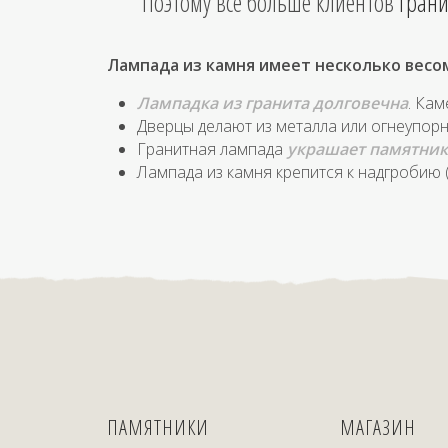
Поэтому все больше клиентов
грани
Лампада из камня имеет несколько вес
Лампадка из гранита долговечна
. Ка
Дверцы делают из металла или огнеупорн
Гранитная лампада
украшает памятник
Лампада из камня крепится к надгробию 
ПАМЯТНИКИ
МАГАЗИН