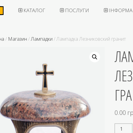
КАТАЛОГ
ПОСЛУГИ
ІНФОРМА
на
/
Магазин
/
Лампадки
/ Лампадка Лезниковский гранит
ЛА
ЛЕ
ГР
0.00
г