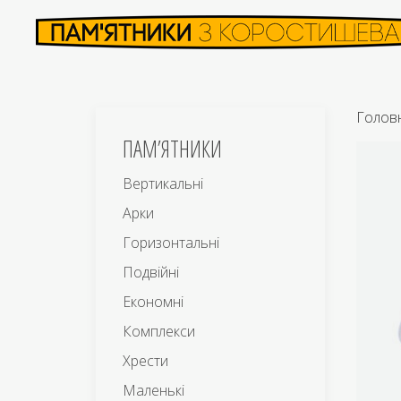
Голов
ПАМ’ЯТНИКИ
Вертикальні
Арки
Горизонтальні
Подвійні
Економні
Комплекси
Хрести
Маленькі